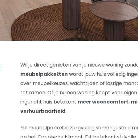
n
Wil je direct genieten van je nieuwe woning zo
meubelpakketten
wordt jouw huis volledig inge
over meubelkeuzes, wachttijden of lastige montag
tot ramen. Of je nu een woning koopt voor eigen g
ingericht huis betekent
meer wooncomfort, min
verhuurbaarheid
.
Elk meubelpakket is zorgvuldig samengesteld 
op het Caribische klimaat. Dit betekent stijlvol