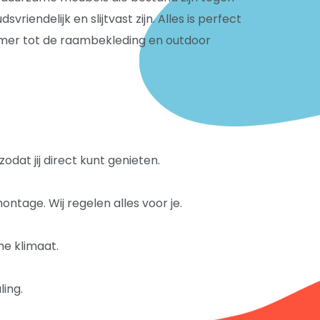
riendelijk en slijtvast zijn. Alles is perfect
amer tot de raambekleding en outdoor
odat jij direct kunt genieten.
tage. Wij regelen alles voor je.
he klimaat.
ling.