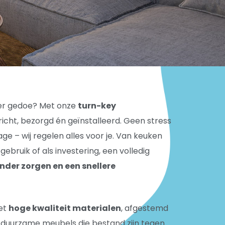
nder gedoe? Met onze
turn-key
richt, bezorgd én geïnstalleerd. Geen stress
e – wij regelen alles voor je. Van keuken
ebruik of als investering, een volledig
der zorgen en een snellere
met
hoge kwaliteit materialen
, afgestemd
le, duurzame meubels die bestand zijn tegen