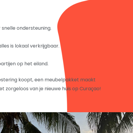
 snelle ondersteuning.
les is lokaal verkrijgbaar.
tijen op het eiland.
nvestering koopt, een meubelpakket maakt
iet zorgeloos van je nieuwe huis op Curaçao!